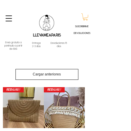
ENVIO GRATUITO A PARTIR DE 60€ A CUALQUIER DESTINO DE ESPAÑA PENINSULA, EXCEPTO
CONTRAREEMBOLSOS - TELÉFONO Y WHATSAPP
688796769
SUSCRIBIRME
DEVOLUCIONES
Envio gratuito a
Entrega
Devoluciones 15
península a partir
2-3 días
días
de 60€
Cargar anteriores
REBAJAS !
REBAJAS !