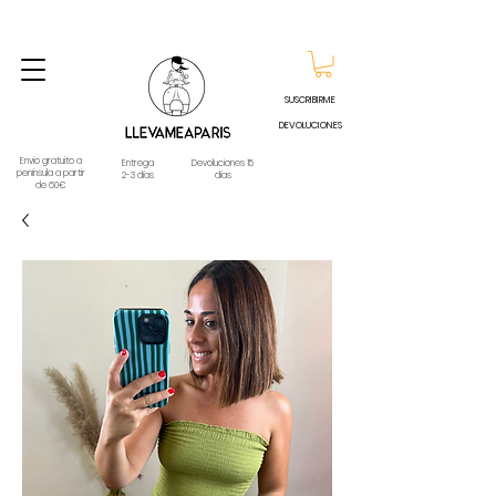
ENVIO GRATUITO A PARTIR DE 60€ A CUALQUIER DESTINO DE ESPAÑA PENINSULA, EXCEPTO
CONTRAREEMBOLSOS - TELÉFONO Y WHATSAPP
688796769
SUSCRIBIRME
DEVOLUCIONES
Envio gratuito a
Entrega
Devoluciones 15
península a partir
2-3 días
días
de 60€