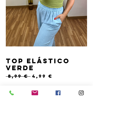
Top elástico
verde
Precio
Precio
 8,99 € 
4,99 €
de
oferta
Cantidad
*
Solo 1 disponible(s)
COMPRAR