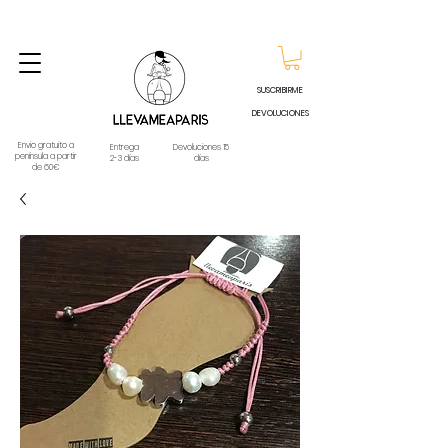
ENVIO GRATUITO A PARTIR DE 60€ A CUALQUIER DESTINO DE ESPAÑA PENINSULA, EXCEPTO
CONTRAREEMBOLSOS - TELÉFONO Y WHATSAPP
688796769
SUSCRIBIRME
DEVOLUCIONES
Envio gratuito a
Entrega
Devoluciones 15
península a partir
2-3 días
días
de 60€