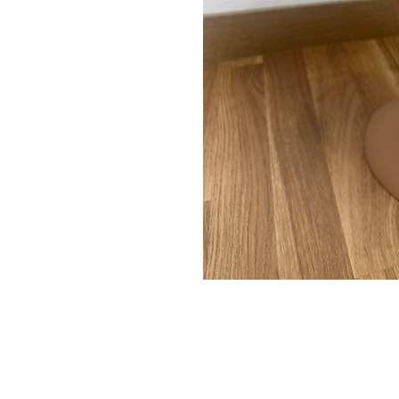
LLEVAMEAPARIS
C/ Capellán Margall 6 loca