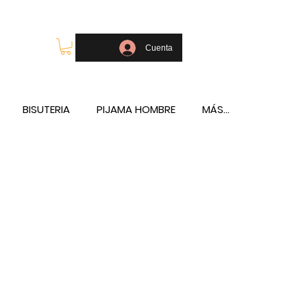
OLSOS - TELÉFONO Y WHATSAPP 688796769
Cuenta
BISUTERIA
PIJAMA HOMBRE
MÁS...