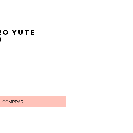
ro yute
o
io
COMPRAR