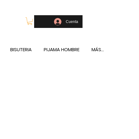
OLSOS - TELÉFONO Y WHATSAPP 688796769
Cuenta
BISUTERIA
PIJAMA HOMBRE
MÁS...