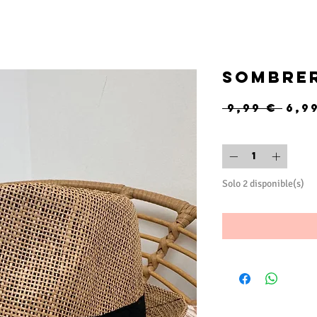
Sombre
Pre
 9,99 € 
6,9
Cantidad
*
Solo 2 disponible(s)