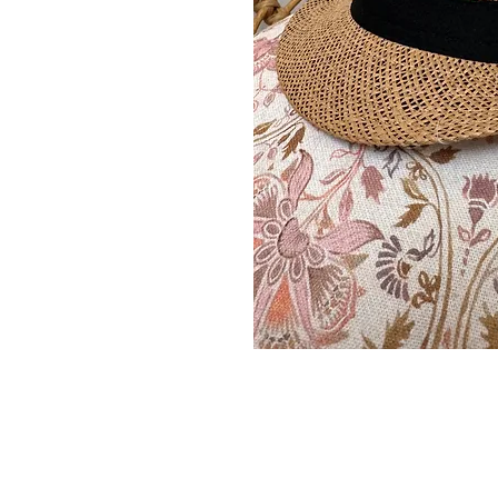
LLEVAMEAPARIS
C/ Capellán Margall 6 loca