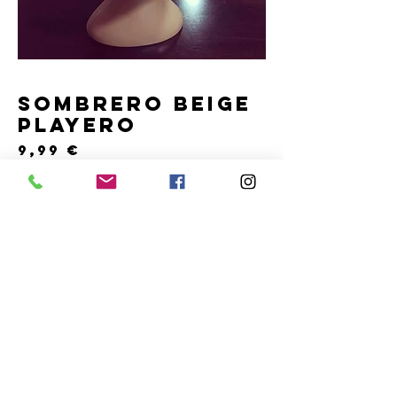
SOMBRERO BEIGE
PLAYERO
Precio
9,99 €
Agotado
Sombrero tejido blando.
LLEVAMEAPARIS
C/ Capellán Margall 6 local 2, 03660
Novelda, Alicante
Teléfono y WhatsApp.
688796769
info@llevameaparis.com