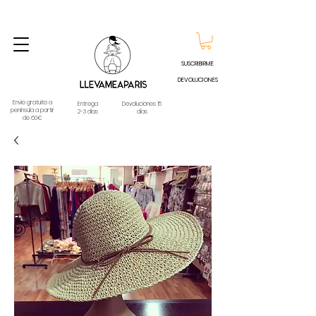
ENVIO GRATUITO A PARTIR DE 60€ A CUALQUIER DESTINO DE ESPAÑA PENINSULA, EXCEPTO
CONTRAREEMBOLSOS - TELÉFONO Y WHATSAPP
688796769
SUSCRIBIRME
DEVOLUCIONES
Envio gratuito a
Entrega
Devoluciones 15
península a partir
2-3 días
días
de 60€