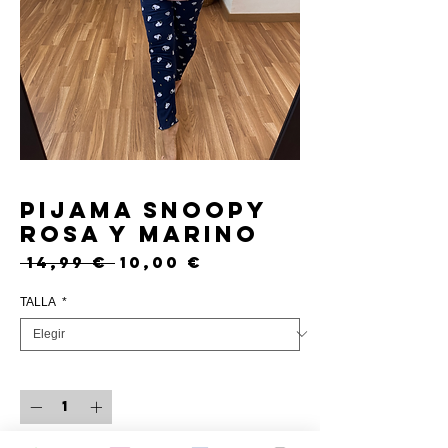
Pijama Snoopy
rosa y marino
Precio
Precio
 14,99 € 
10,00 €
de
oferta
TALLA
*
Cantidad
*