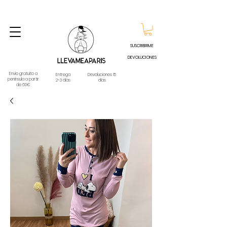
ENVIO GRATUITO A PARTIR DE 60€ A CUALQUIER DESTINO DE ESPAÑA PENINSULA, EXCEPTO
CONTRAREEMBOLSOS - TELÉFONO Y WHATSAPP
688796769
SUSCRIBIRME
DEVOLUCIONES
Envio gratuito a
Entrega
Devoluciones 15
península a partir
2-3 días
días
de 60€