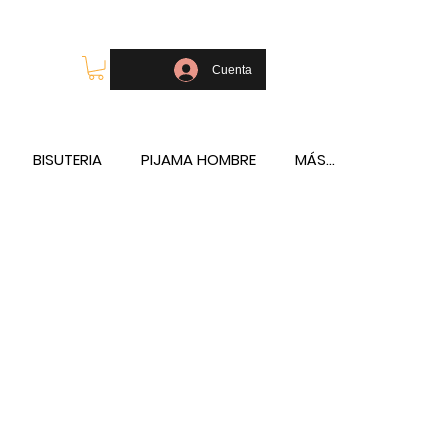
OLSOS - TELÉFONO Y WHATSAPP 688796769
Cuenta
BISUTERIA
PIJAMA HOMBRE
MÁS...