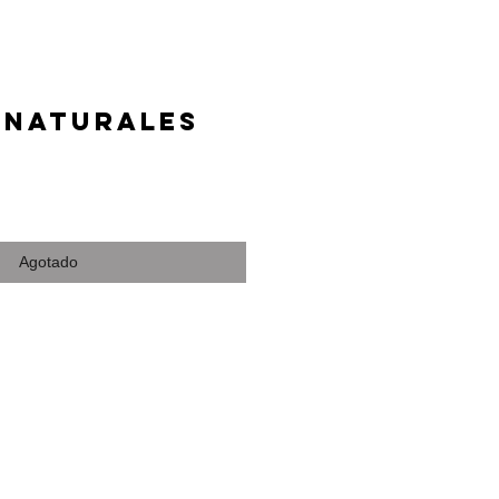
 NATURALES
io
Agotado