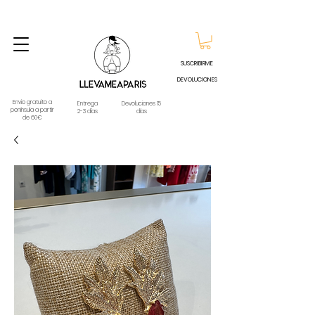
ENVIO GRATUITO A PARTIR DE 60€ A CUALQUIER DESTINO DE ESPAÑA PENINSULA, EXCEPTO
CONTRAREEMBOLSOS - TELÉFONO Y WHATSAPP
688796769
SUSCRIBIRME
DEVOLUCIONES
Envio gratuito a
Entrega
Devoluciones 15
península a partir
2-3 días
días
de 60€