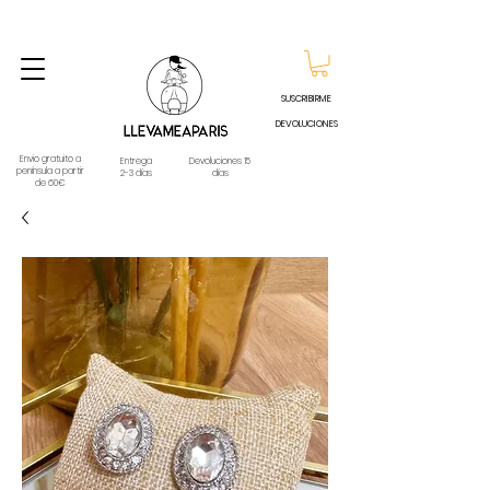
ENVIO GRATUITO A PARTIR DE 60€ A CUALQUIER DESTINO DE ESPAÑA PENINSULA, EXCEPTO
CONTRAREEMBOLSOS - TELÉFONO Y WHATSAPP
688796769
SUSCRIBIRME
DEVOLUCIONES
Envio gratuito a
Entrega
Devoluciones 15
península a partir
2-3 días
días
de 60€