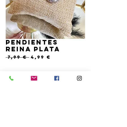
Pendientes
reina plata
Precio
Precio
 7,99 € 
4,99 €
de
oferta
Cantidad
*
Solo 1 disponible(s)
COMPRAR