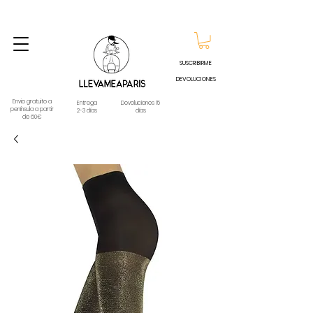
ENVIO GRATUITO A PARTIR DE 60€ A CUALQUIER DESTINO DE ESPAÑA PENINSULA, EXCEPTO
CONTRAREEMBOLSOS - TELÉFONO Y WHATSAPP
688796769
SUSCRIBIRME
DEVOLUCIONES
Envio gratuito a
Entrega
Devoluciones 15
península a partir
2-3 días
días
de 60€