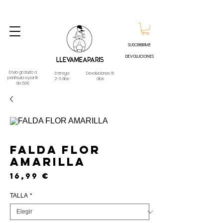
ENVIO GRATUITO A PARTIR DE 60€ A CUALQUIER DESTINO DE ESPAÑA PENINSULA, EXCEPTO
CONTRAREEMBOLSOS - TELÉFONO Y WHATSAPP
688796769
SUSCRIBIRME
DEVOLUCIONES
Envio gratuito a
Entrega
Devoluciones 15
península a partir
2-3 días
días
de 60€
FALDA FLOR
AMARILLA
Precio
16,99 €
TALLA
*