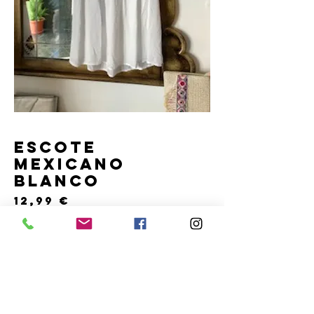
ESCOTE
MEXICANO
BLANCO
Precio
12,99 €
Agotado
Talla única disponible para M y L
Blusa con elástico en el escote mexicano.