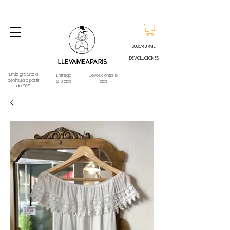
ENVIO GRATUITO A PARTIR DE 60€ A CUALQUIER DESTINO DE ESPAÑA PENINSULA, EXCEPTO
CONTRAREEMBOLSOS - TELÉFONO Y WHATSAPP
688796769
SUSCRIBIRME
DEVOLUCIONES
Envio gratuito a
Entrega
Devoluciones 15
península a partir
2-3 días
días
de 60€