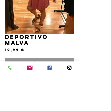
DEPORTIVO
MALVA
Precio
12,99 €
Agotado
Vestido bálsico y extra cómoda. Fresquito,
fabricado en algodón, de nueva temporada.
Tirante y cada lado y cruzado en la espalda.
Talla única disponible para M y L.