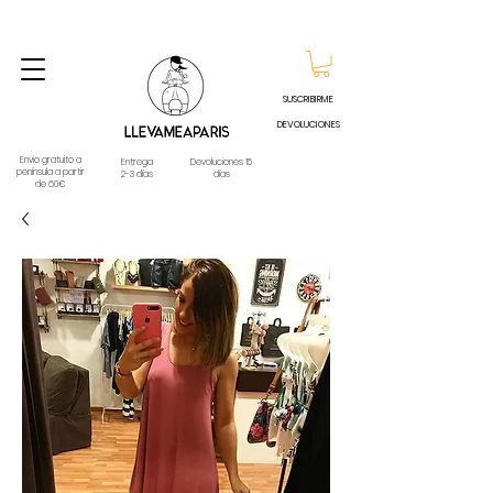
ENVIO GRATUITO A PARTIR DE 60€ A CUALQUIER DESTINO DE ESPAÑA PENINSULA, EXCEPTO
CONTRAREEMBOLSOS - TELÉFONO Y WHATSAPP
688796769
SUSCRIBIRME
DEVOLUCIONES
Envio gratuito a
Entrega
Devoluciones 15
península a partir
2-3 días
días
de 60€