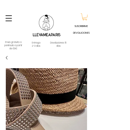
ENVIO GRATUITO A PARTIR DE 60€ A CUALQUIER DESTINO DE ESPAÑA PENINSULA, EXCEPTO
CONTRAREEMBOLSOS - TELÉFONO Y WHATSAPP
688796769
SUSCRIBIRME
DEVOLUCIONES
Envio gratuito a
Entrega
Devoluciones 15
península a partir
2-3 días
días
de 60€