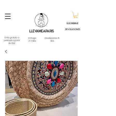
ENVIO GRATUITO A PARTIR DE 60€ A CUALQUIER DESTINO DE ESPAÑA PENINSULA, EXCEPTO
CONTRAREEMBOLSOS - TELÉFONO Y WHATSAPP
688796769
SUSCRIBIRME
DEVOLUCIONES
Envio gratuito a
Entrega
Devoluciones 15
península a partir
2-3 días
días
de 60€