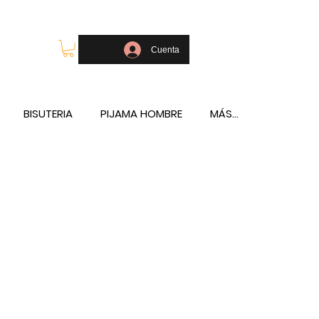
OLSOS - TELÉFONO Y WHATSAPP 688796769
Cuenta
BISUTERIA
PIJAMA HOMBRE
MÁS...