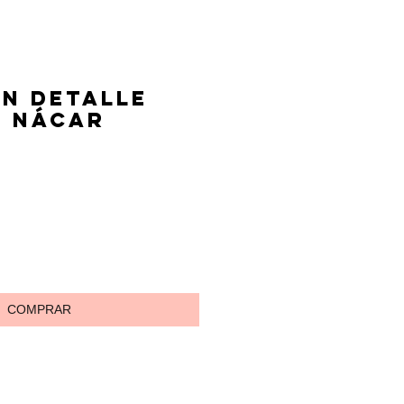
n detalle
l nácar
io
COMPRAR