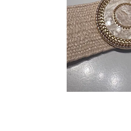
LLEVAMEAPARIS
C/ Capellán Margall 6 loca