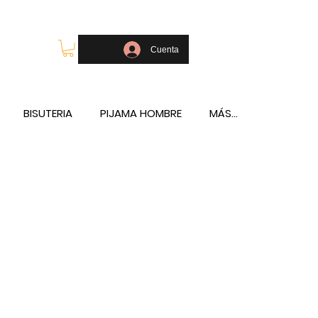
OLSOS - TELÉFONO Y WHATSAPP 688796769
Cuenta
BISUTERIA
PIJAMA HOMBRE
MÁS...