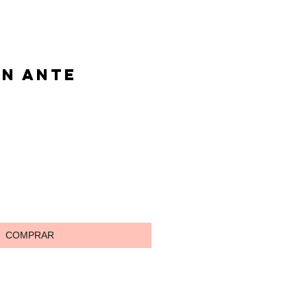
n ante
io
COMPRAR