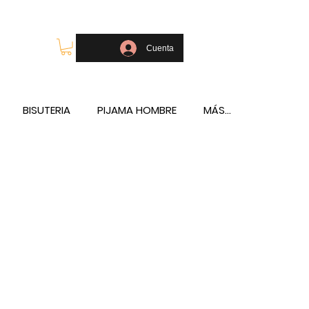
OLSOS - TELÉFONO Y WHATSAPP 688796769
Cuenta
BISUTERIA
PIJAMA HOMBRE
MÁS...