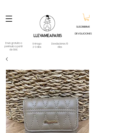
ENVIO GRATUITO A PARTIR DE 60€ A CUALQUIER DESTINO DE ESPAÑA PENINSULA, EXCEPTO
CONTRAREEMBOLSOS - TELÉFONO Y WHATSAPP
688796769
SUSCRIBIRME
DEVOLUCIONES
Envio gratuito a
Entrega
Devoluciones 15
península a partir
2-3 días
días
de 60€