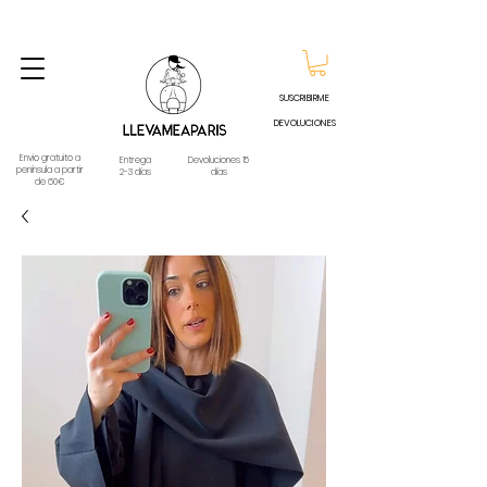
ENVIO GRATUITO A PARTIR DE 60€ A CUALQUIER DESTINO DE ESPAÑA PENINSULA, EXCEPTO
CONTRAREEMBOLSOS - TELÉFONO Y WHATSAPP
688796769
SUSCRIBIRME
DEVOLUCIONES
Envio gratuito a
Entrega
Devoluciones 15
península a partir
2-3 días
días
de 60€