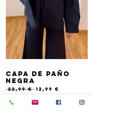
Capa de paño
negra
Precio
Precio
 22,99 € 
12,99 €
de
oferta
Cantidad
*
Solo 2 disponible(s)