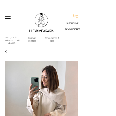
ENVIO GRATUITO A PARTIR DE 60€ A CUALQUIER DESTINO DE ESPAÑA PENINSULA, EXCEPTO
CONTRAREEMBOLSOS - TELÉFONO Y WHATSAPP
688796769
SUSCRIBIRME
DEVOLUCIONES
Envio gratuito a
Entrega
Devoluciones 15
península a partir
2-3 días
días
de 60€