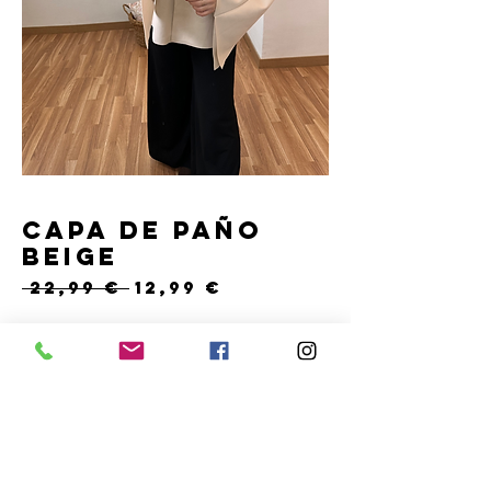
Capa de paño
beige
Precio
Precio
 22,99 € 
12,99 €
de
oferta
Cantidad
*
Solo 1 disponible(s)
COMPRAR