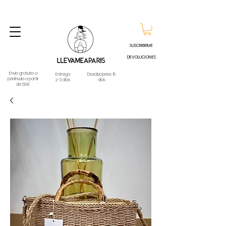
ENVIO GRATUITO A PARTIR DE 60€ A CUALQUIER DESTINO DE ESPAÑA PENINSULA, EXCEPTO
CONTRAREEMBOLSOS - TELÉFONO Y WHATSAPP
688796769
SUSCRIBIRME
DEVOLUCIONES
Envio gratuito a
Entrega
Devoluciones 15
península a partir
2-3 días
días
de 60€