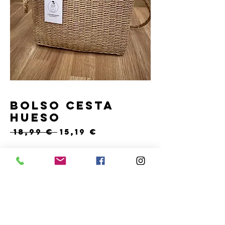
Bolso cesta
hueso
Precio
Precio
 18,99 € 
15,19 €
de
oferta
Cantidad
*
Solo 1 disponible(s)
COMPRAR