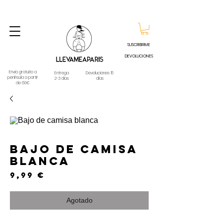
ENVIO GRATUITO A PARTIR DE 60€ A CUALQUIER DESTINO DE ESPAÑA PENINSULA, EXCEPTO
CONTRAREEMBOLSOS - TELÉFONO Y WHATSAPP
688796769
SUSCRIBIRME
DEVOLUCIONES
Envio gratuito a
Entrega
Devoluciones 15
península a partir
2-3 días
días
de 60€
Bajo de camisa
blanca
Precio
9,99 €
Agotado