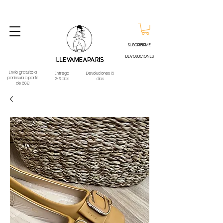
ENVIO GRATUITO A PARTIR DE 60€ A CUALQUIER DESTINO DE ESPAÑA PENINSULA, EXCEPTO
CONTRAREEMBOLSOS - TELÉFONO Y WHATSAPP
688796769
SUSCRIBIRME
DEVOLUCIONES
Envio gratuito a
Entrega
Devoluciones 15
península a partir
2-3 días
días
de 60€