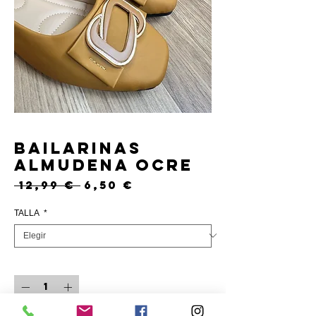
Bailarinas
Almudena ocre
Precio
Precio
 12,99 € 
6,50 €
de
oferta
TALLA
*
Cantidad
*