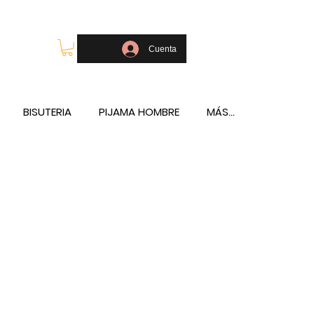
OLSOS - TELÉFONO Y WHATSAPP 688796769
Cuenta
BISUTERIA
PIJAMA HOMBRE
MÁS...