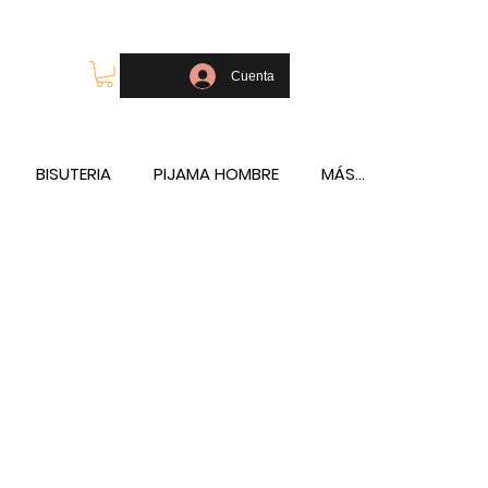
OLSOS - TELÉFONO Y WHATSAPP 688796769
Cuenta
BISUTERIA
PIJAMA HOMBRE
MÁS...