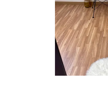
LLEVAMEAPARIS
C/ Capellán Margall 6 loca