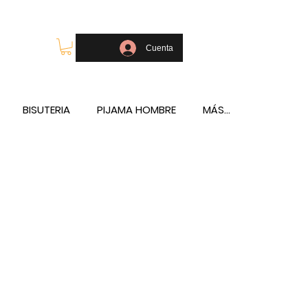
OLSOS - TELÉFONO Y WHATSAPP 688796769
Cuenta
BISUTERIA
PIJAMA HOMBRE
MÁS...