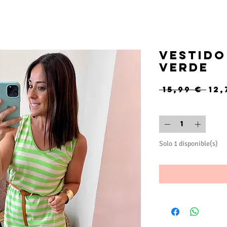
Vestido
verde
Pre
 15,99 € 
12,
Cantidad
*
Solo 1 disponible(s)