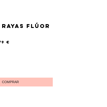
 rayas flúor
cio
Precio
79 €
de
oferta
COMPRAR